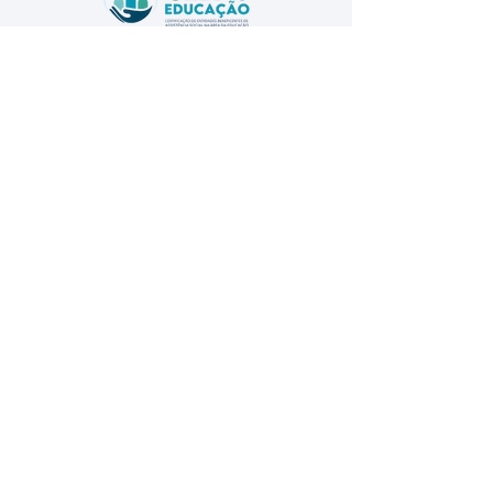
A Associação Feminina Brasileira de Educação
e Assistência - AFBEA, inscrita no CNPJ sob
nº
27.190.347
/0001-09, mantenedora do
Colégio Jesus Cristo Rei está Certificada como
Entidade Beneficente de Assistência Social na
área da Educação - CEBAS .
FALE CONOSCO
CENTRAL DE ATENDIMENTO
28 3518-8682
28 98814-3830
E-MAIL
secretaria@crei.com.br
ENDEREÇO
Av. Monte Castelo, 09, Independência,
Cachoeiro de Itapemirim Espírito Santo -
CEP:
29306-500
PARCEIROS