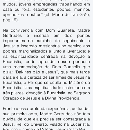
mudos, jovens empregadas trabalhando em
casa ou fora, estudantes pobres, meninos
aprendizes e outras” (cf. Morte de Um Grão,
pág 19).
Na convivência com Dom Guanella, Madre
Gertrudes é inserida em dois pontos
importantes no caminho do seguimento a
Jesus: a inserção missionária no serviço aos
pobres, marginalizados e junto à juventude; e
na espiritualidade centrada na devoção à
Eucaristia, onde aprende desde pequena
uma recomendação de Dom Guanella que
dizia: “Dai-lhes pão e Jesus”, que mais tarde
dará a ela, a certeza de ser Irmãs de Jesus na
Eucaristia, o Rei que se oculta no Mistério da
Eucaristia. Uma espiritualidade sustentada em
três pilares: devoção à Eucaristia, ao Sagrado
Coração de Jesus e à Divina Providência.
Frente a essa profunda experiência, ao fundar
sua primeira obra, Madre Gertrudes não tem
dúvida de que ela precisa ser consagrada a
Jesus, Rei do Universo, velado na Eucaristia.
Por isso o nome de Colégio Jesus Cristo Rei.