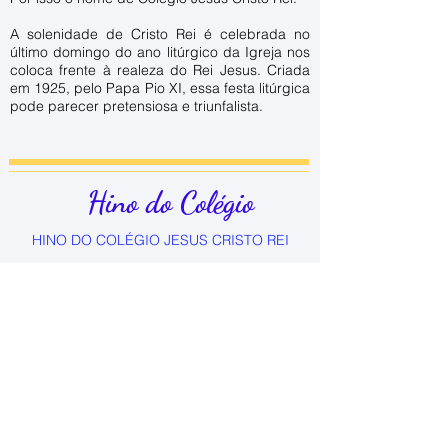
A solenidade de Cristo Rei é celebrada no
último domingo do ano litúrgico da Igreja nos
coloca frente à realeza do Rei Jesus. Criada
em 1925, pelo Papa Pio XI, essa festa litúrgica
pode parecer pretensiosa e triunfalista.
Hino do Colégio
HINO DO COLÉGIO JESUS CRISTO REI
O Colégio Jesus Cristo Rei / Ministério de
excelsa cultura,/ Acatando de Deus toda a
lei,/ Faz do ensino amor e ternura.
Eia, pois, mocidade brilhante, Que nasceu de
gentil Cachoeiro vá com fé com amor, sempre
avante que seu berço é bem brasileiro.
Va com fé com amor, sempre avante, / Que
seu berço é bem brasileiro.